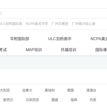
ULC剑桥国际高中
NCPA美式中学
广州贝赛思
广州南沙民心港人子弟
华附国际部
ULC剑桥高中
NCPA美
E考试
MAP培训
托福培训
国际课
大利亚
加拿大
奥地利
德国
港澳台
新西兰
马来西亚
挪威
瑞典
丹麦