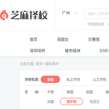
广州
华附国际部
首页
深国交
贝赛思
深圳培侨
城市绿洲
DS
当前位置:
首页>
国际高中
学校性质:
全部
私立学校
公立学校
方
向:
不限
美国
英国
澳
法国
俄罗斯
乌克兰