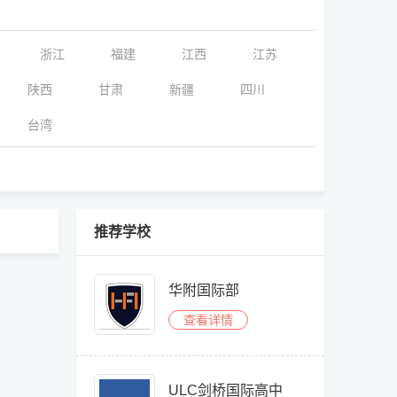
浙江
福建
江西
江苏
陕西
甘肃
新疆
四川
台湾
推荐学校
华附国际部
查看详情
ULC剑桥国际高中