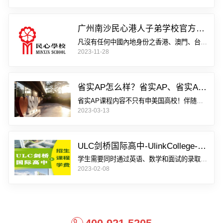
广州南沙民心港人子弟学校官方网站公布2024年秋招招生简章报名入口入学备考培训
凡沒有任何中國內地身份之香港、澳門、台灣...
2023-11-28
省实AP怎么样？省实AP、省实A-Level、省实国际艺术高中如何选？
省实AP课程内容不只有申美国高校！伴随着...
详
2023-03-13
ULC剑桥国际高中-UlinkCollege-报名中心-预约访校
学生需要同时通过英语、数学和面试的录取标...
2023-02-08