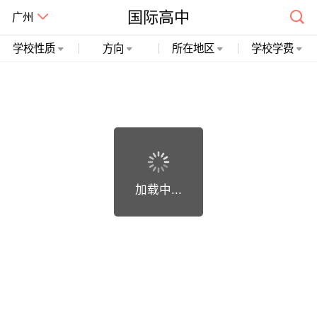
国际高中
广州
学校性质
方向
所在地区
学校学费
广州市精诚开石网络科技有限公司 粤ICP备19018748号
加载中...