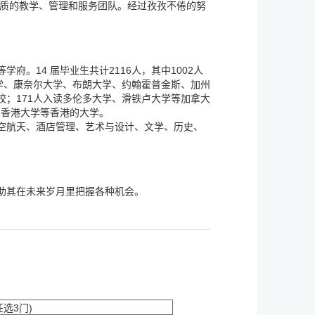
素质的教学、管理和服务团队。经过孜孜不倦的努
。14 届毕业生共计2116人，其中1002人
学、康奈尔大学、布朗大学、约翰霍普金斯、加州
；171人入读多伦多大学、滑铁卢大学等加拿大
读香港大学等香港的大学。
空航天、酒店管理、艺术与设计、文学、历史、
助其在未来岁月里把握各种机会。
任选3门)