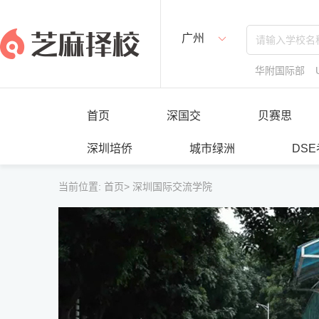
广州
华附国际部
首页
深国交
贝赛思
深圳培侨
城市绿洲
DS
当前位置:
首页>
深圳国际交流学院