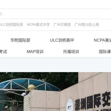
ULC剑桥国际高中
NCPA美式中学
广州贝赛思
广州南沙民心港人子弟
华附国际部
ULC剑桥高中
NCPA美
E考试
MAP培训
托福培训
国际课