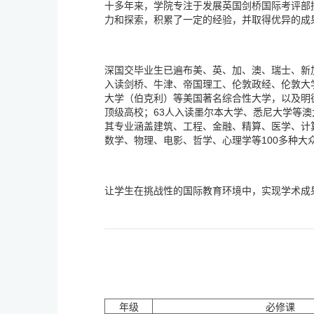
十多年来，学院专注于发展英国剑桥国际考评部授
力和探索，积累了一定的经验，并取得优异的成
深国交毕业生已遍布美、英、加、澳、瑞士、新加
入读剑桥、牛津、帝国理工、伦敦政经、伦敦大
大学（伯克利）等美国著名综合性大学，以及明
顶级高校；63人入读墨尔本大学、悉尼大学等澳
其专业涵盖建筑、工程、金融、精算、医学、计
数学、物理、电影、哲学、心理学等100多种大
让学生在挑战性的国际教育环境中，实现学术成
年级
必修课