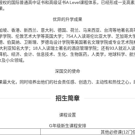
权的国际普通高中证书和高级证书A Level课程体系，已经形成一支高
果。
优异的升学成果
坡、香港、新西兰、意大利、德国、荷兰、马来西亚、台湾等地著名高等学府
学学院、伦敦艺术大学等英国大学；754人入读哥伦比亚大学、芝加哥大
德、伯莫纳、卫斯理、罗德岛设计学院等美国著名文理学院或专业艺术院校
大利亚知名大学；18人入读瑞士著名的酒店管理学院；还有93人就近入
算机、经济、会计、信息技术、生化、生物医药，人类学，地球科学、航
众及小众领域。
深国交的使命
果最大化，同时培养出他们的社会责任感、创造力、主动性和热忱之心，
招生简章
课程设置
G年级新生课程安排
其他必修课(12门