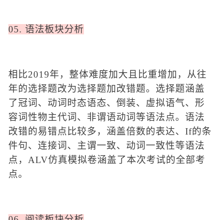
05. 语法板块分析
相比
2019年，整体难度加大且比重增加，从往
年的选择题改为
选择题加改错题
。选择题涵盖
了
冠词
、
动词时态语态
、
倒装
、
虚拟语气
、
形
容词性物主代词
、
非谓语动词
等语法点。语法
改错的易错点比较多，涵盖
倍数的表达
、
If的条
件句、
连接词
、主谓一致、
动词一致性
等语法
点，
ALV仿真模拟卷涵盖了本次考试的全部考
点
。
06. 阅读板块分析