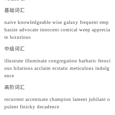
基础词汇
naive knowledgeable wise galaxy frequent emp
hasize advocate innocent comical weep apprecia
te luxurious
中级词汇
illustrate illuminate congregation barbaric feroci
ous hilarious acclaim ecstatic meticulous indulg
ence
高阶词汇
recurrent accentuate champion lament jubilant o
pulent finicky decadence