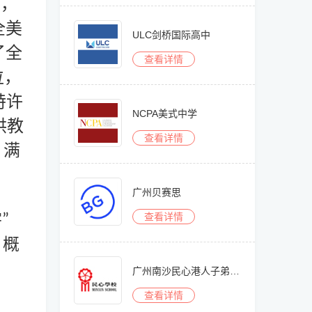
年，
全美
ULC剑桥国际高中
了全
查看详情
位，
特许
NCPA美式中学
供教
查看详情
，满
广州贝赛思
学
查看详情
”
。概
广州南沙民心港人子弟学校
查看详情