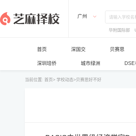
广州
华附国际部
首页
深国交
贝赛思
深圳培侨
城市绿洲
DS
当前位置:
首页>
学校动态>
贝赛思好不好