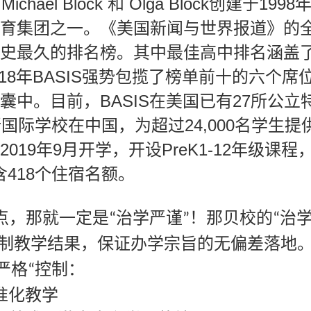
 Michael Block
Olga Block
1998
和
创建于
育集团之一。《美国新闻与世界报道》的
史最久的排名榜。其中最佳高中排名涵盖
18
BASIS
年
强势包揽了榜单前十的六个席
BASIS
27
囊中。目前，
在美国已有
所公立
24,000
所国际学校在中国，为超过
名学生提
2019
9
PreK1-12
年
月开学，开设
年级课程
418
含
个住宿名额。
点，那就一定是
治学严谨
！那贝校的
治
“
”
“
制教学结果，保证办学宗旨的无偏差落地
严格
控制：
“
准化教学