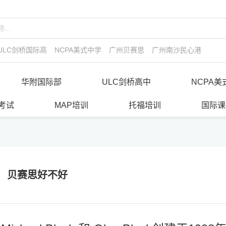
ULC剑桥国际高中
NCPA美式中学
广州贝赛思
广州南沙民心港人子弟
华附国际部
ULC剑桥高中
NCPA美
E考试
MAP培训
托福培训
国际课
贝赛思好不好