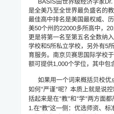
BASIS
Dr.
由世界级经济学家
是全美乃至全世界最负盛名的教
最佳高中排名是美国最权威、历
50
22000
20
美
个州的
多所高中，
更是将第一名至第五名全数纳入
5
5
学校和
所私立学校，另外有
育服务。南京贝赛思国际学校于
1,000
额可提供
个学位，其中包
如果用一个词来概括贝校优
如何
严谨
呢？本质上就是说控
“
”
括起来是在
教
和
学
两方面都
“
”
“
”
1.在“教”这一侧：优选师资、标